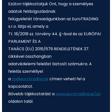
Ezúton tájékoztatjuk Önt, hogy a személyes
adatok feldolgozásának
felügyeletét társaságunkban az EuroTRADING
s.r.o. látja el, amely a
Tt. 18/2018 sz. törvény 44. §-ával és az EURÓPAI
PARLAMENT ÉS A
TANÁCS (EU) 2016/679 RENDELETÉNEK 37.
cikkével összhangban
adatvédelemi felelőst biztosít számukra. A
felelős személlyel
a
zo@eurotrading.sk
címen veheti fel a
kapcsolatot.
Bővebb tájékoztatást a
www.eurotrading.sk/zo
oldalon talál.