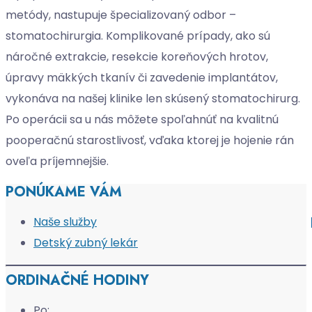
metódy, nastupuje špecializovaný odbor –
stomatochirurgia. Komplikované prípady, ako sú
náročné extrakcie, resekcie koreňových hrotov,
úpravy mäkkých tkanív či zavedenie implantátov,
vykonáva na našej klinike len skúsený stomatochirurg.
Po operácii sa u nás môžete spoľahnúť na kvalitnú
pooperačnú starostlivosť, vďaka ktorej je hojenie rán
oveľa príjemnejšie.
PONÚKAME VÁM
Naše služby
Detský zubný lekár
ORDINAČNÉ HODINY
Po: