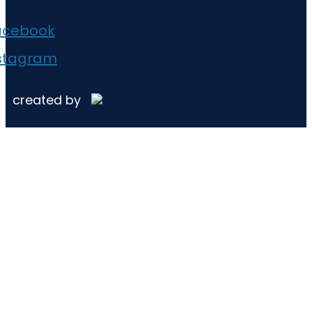
acebook
stagram
created by