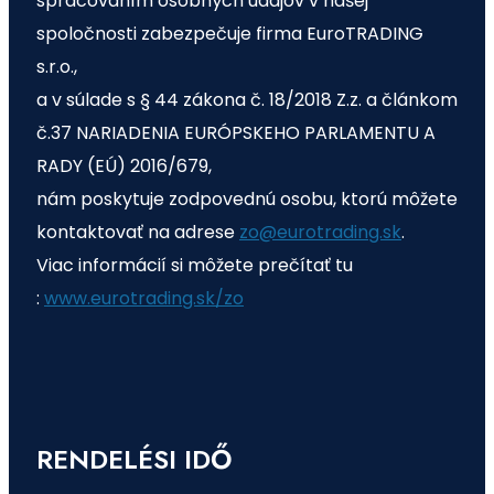
spracovaním osobných údajov v našej
spoločnosti zabezpečuje firma EuroTRADING
s.r.o.,
a v súlade s § 44 zákona č. 18/2018 Z.z. a článkom
č.37 NARIADENIA EURÓPSKEHO PARLAMENTU A
RADY (EÚ) 2016/679,
nám poskytuje zodpovednú osobu, ktorú môžete
kontaktovať na adrese
zo@eurotrading.sk
.
Viac informácií si môžete prečítať tu
:
www.eurotrading.sk/zo
RENDELÉSI IDŐ